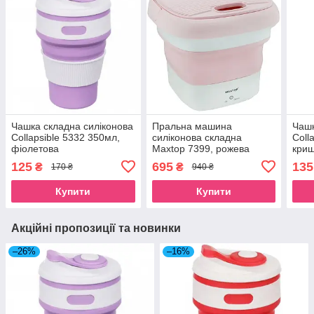
Чашка складна силіконова
Пральна машина
Чашк
Collapsible 5332 350мл,
силіконова складна
Coll
фіолетова
Maxtop 7399, рожева
криш
125
695
135
₴
₴
170 ₴
940 ₴
Купити
Купити
Акційні пропозиції та новинки
–26%
–16%