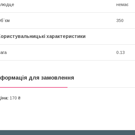
Блюдце
немає
б`єм
350
Користувальницькі характеристики
ага
0.13
нформація для замовлення
іна:
170 ₴