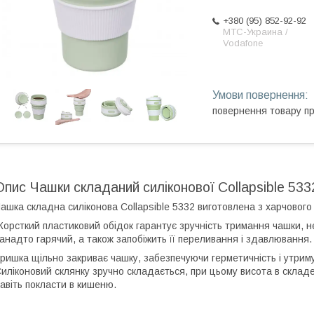
+380 (95) 852-92-92
МТС-Украина /
Vodafone
повернення товару п
Опис Чашки складаний силіконової Collapsible 533
ашка складна силіконова Collapsible 5332 виготовлена з харчового 
орсткий пластиковий обідок гарантує зручність тримання чашки, не
анадто гарячий, а також запобіжить її переливання і здавлювання.
ришка щільно закриває чашку, забезпечуючи герметичність і утри
иліконовий склянку зручно складається, при цьому висота в складе
авіть покласти в кишеню.