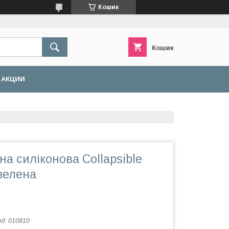
Кошик
Кошик
АКЦИИ
а силіконова Collapsible
зелена
од:
010810