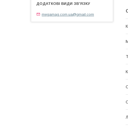
megamag.com.ua@gmail.com
К
М
Т
С
Л