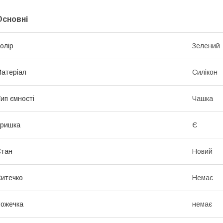
Основні
олір
Зелений
атеріал
Силікон
ип ємності
Чашка
Кришка
Є
Стан
Новий
итечко
Немає
ожечка
немає