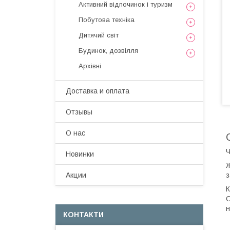
Активний відпочинок і туризм
Побутова техніка
Дитячий світ
Будинок, дозвілля
Архівні
Доставка и оплата
Отзывы
О нас
Ч
Новинки
Ж
з
Акции
К
С
н
КОНТАКТИ