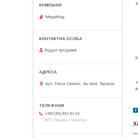
Х
MegaMag
Відділ продажів
К
*
вул. Раїси Окіпної, 4а, Київ, Україна
в
+380 (95) 852-92-92
МТС-Украина / Vodafone
Х