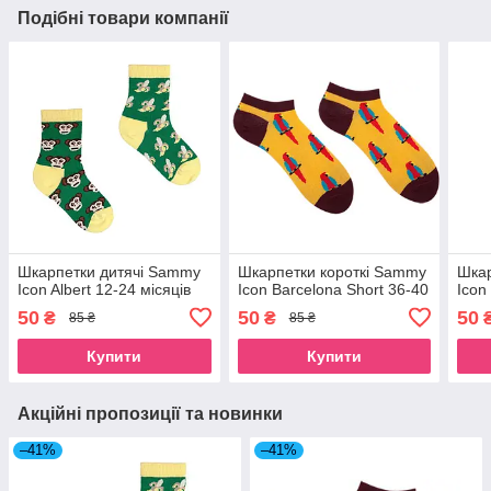
Подібні товари компанії
Шкарпетки дитячі Sammy
Шкарпетки короткі Sammy
Шкар
Icon Albert 12-24 місяців
Icon Barcelona Short 36-40
Icon
50
50
50
₴
₴
85 ₴
85 ₴
Купити
Купити
Акційні пропозиції та новинки
–41%
–41%