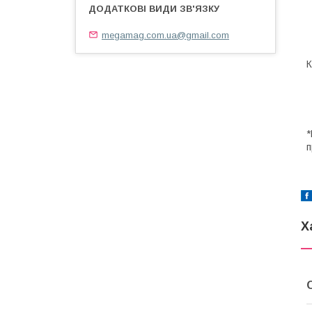
megamag.com.ua@gmail.com
К
*
п
Х