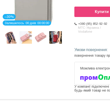
Купити
–30%
Залишилось
0
0
днів
0
0
0
0
0
0
+380 (95) 852-92-92
МТС-Украина /
Vodafone
повернення товару п
У компанії підключені
будь-який товар не п