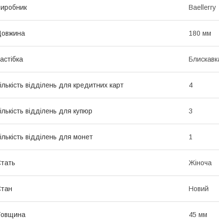
иробник
Baellerry
Довжина
180 мм
астібка
Блискавк
ількість відділень для кредитних карт
4
ількість відділень для купюр
3
ількість відділень для монет
1
тать
Жіноча
Стан
Новий
Товщина
45 мм