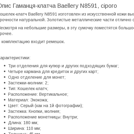
Опис Гаманця-клатча Baellery N8591, сірого
ошелек-клатч Baellery N8591 изготовлен из искусственной кожи выс
рочности натуральной. Золотистые металлические части отлично 
есмотря на небольшие размеры, в эту сумочку поместятся большое
рочее.
 комплектацию входит ремешок.
арактеристики:
Три отделения для купюр и других подходящих бумаг;
Четыре кармана для кредиток и других карт;
Одно отделение для монет;
Застежки-молнии: 2;
Тип: Кошелек-клатч;
Расположение: Вертикальное;
Материал: Экокожа;
Цвет: Серый (как на 1й фотографии);
Застежка: Кнопки, молния;
Расположение монетницы: Внутри;
Длина: 180 мм;
Ширина: 110 мм;
Толщина: 45 мм