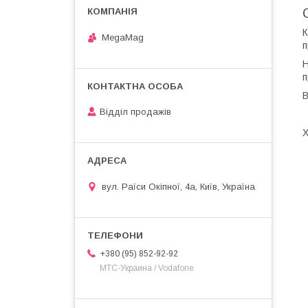
К
MegaMag
п
Н
п
В
Відділ продажів
Х
вул. Раїси Окіпної, 4а, Київ, Україна
+380 (95) 852-92-92
МТС-Украина / Vodafone