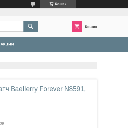
Кошик
Кошик
АКЦИИ
тч Baellerry Forever N8591,
38