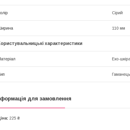
олір
Сірий
Ширина
110 мм
Користувальницькі характеристики
атеріал
Еко-шкір
ип
Гаманець
нформація для замовлення
іна:
225 ₴