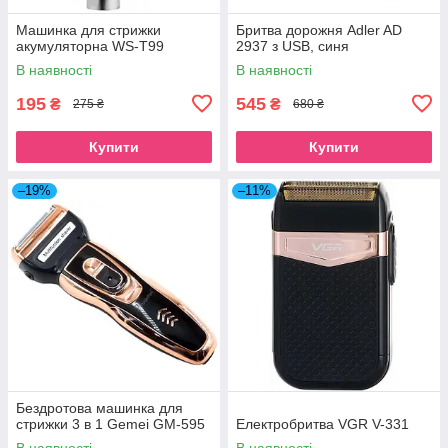
Машинка для стрижки
Бритва дорожня Adler AD
акумуляторна WS-T99
2937 з USB, синя
В наявності
В наявності
195
545
₴
₴
275 ₴
680 ₴
Купити
Купити
–19%
–11%
Бездротова машинка для
стрижки 3 в 1 Gemei GM-595
Електробритва VGR V-331
В наявності
В наявності