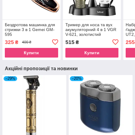
Бездротова машинка для
Тример для носа та вух
Набі
стрижки 3 в 1 Gemei GM-
акумуляторний 4 в 1 VGR
ґадж
595
V-621, золотистий
UT2,
325
515
255
₴
₴
400 ₴
Купити
Купити
Акційні пропозиції та новинки
–29%
–20%