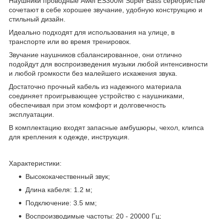
Наушники проводные Awei ES300M Super Bass серебристые
сочетают в себе хорошее звучание, удобную конструкцию и
стильный дизайн.
Идеально подходят для использования на улице, в
транспорте или во время тренировок.
Звучание наушников сбалансированное, они отлично
подойдут для воспроизведения музыки любой интенсивности
и любой громкости без малейшего искажения звука.
Достаточно прочный кабель из надежного материала
соединяет проигрывающее устройство с наушниками,
обеспечивая при этом комфорт и долговечность
эксплуатации.
В комплектацию входят запасные амбушюры, чехол, клипса
для крепления к одежде, инструкция.
Характеристики:
Высококачественный звук;
Длина кабеля: 1.2 м;
Подключение: 3.5 мм;
Воспроизводимые частоты: 20 - 20000 Гц;