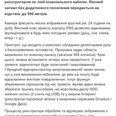
реєстратором по лінії коаксіального кабелю. Якісний
сигнал без додаткового посилення передається на
відстань до 500 метрів.
Камери фіксують якісне зображення круглий рік, 24 години на
добу. Високий клас захисту корпусу IP66 дозволяє відеокамер
функціонувати в будь-яких погодних умовах (дощ, сніг, спека,
вітер і т. д.).
Пристрої, що входять у комплект, обладнані детекторами руху
з багаторівневою чутливістю. Програма задає область
виявлення по кожному каналу (загалом 396 клітинок). Крім
цього, можна встановити чотири зони приватності. У разі
тривоги, відеосигнал буде записаний і заархіваваний.
Гібридний відеореєстратор запрограмований таким чином,
що у разі виникнення небезпеки, до вам на пошту буде
відправлено миттєве повідомлення. Існує функція
збереження скріншотів під час тривоги. Архіви відео можна
зберігати трьома способами: на жорсткому диску HDD,
знімних носіях (2 слота під USB) та у мережі Інтернет
(реєстратор підтримує зв'язок з хмарними сервісами Dropbox і
Google Диск).
Процесор реєстратора обробляє та відтворює зображення з
камер за допомогою операційної системи Linux, яка