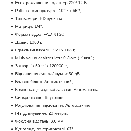
Електроживлення: адаптер 220/ 12 В;
Робоча температура: -10? ~+ 55?;
Тип камери: HD вулична;
Матриця: 1/4";
Формат відео: PAL/ NTSC;
Дозвіл: 1080 p;
Ефективні пікселі: 1920 x 1080;
Мінімальна освітленість: 0 Люкс (ІК вкл.);
Затвор: 1/ 50 ~ 1/ 120000 с;
Відношення сигнал/ шум: > 50 дБ;
Баланс білого: Автоматичний;
Компенсація задньої засвітки: Автоматична;
Синхронізація: Внутрішня;
Регулювання підсилення: Автоматично;
ІЧ підсвічування: 20 метрів;
Фокусна відстань: 3.6 мм;
Кут огляду по горизонталі: 67°;