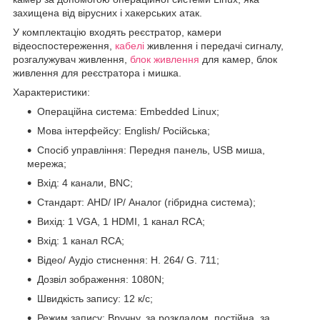
захищена від вірусних і хакерських атак.
У комплектацію входять реєстратор, камери
відеоспостереження,
кабелі
живлення і передачі сигналу,
розгалужувач живлення,
блок живлення
для камер, блок
живлення для реєстратора і мишка.
Характеристики:
Операційна система: Embedded Linux;
Мова інтерфейсу: English/ Російська;
Спосіб управління: Передня панель, USB миша,
мережа;
Вхід: 4 канали, BNC;
Стандарт: AHD/ IP/ Аналог (гібридна система);
Вихід: 1 VGA, 1 HDMI, 1 канал RCA;
Вхід: 1 канал RCA;
Відео/ Аудіо стиснення: H. 264/ G. 711;
Дозвіл зображення: 1080N;
Швидкість запису: 12 к/с;
Режим запису: Вручну, за розкладом, постійна, за