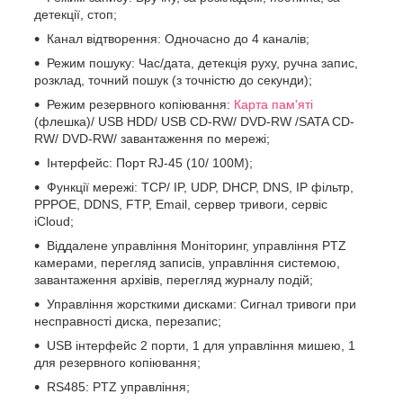
детекції, стоп;
Канал відтворення: Одночасно до 4 каналів;
Режим пошуку: Час/дата, детекція руху, ручна запис,
розклад, точний пошук (з точністю до секунди);
Режим резервного копіювання:
Карта пам'яті
(флешка)/ USB HDD/ USB CD-RW/ DVD-RW /SATA CD-
RW/ DVD-RW/ завантаження по мережі;
Інтерфейс: Порт RJ-45 (10/ 100M);
Функції мережі: TCP/ IP, UDP, DHCP, DNS, IP фільтр,
PPPOE, DDNS, FTP, Email, сервер тривоги, сервіс
iCloud;
Віддалене управління Моніторинг, управління PTZ
камерами, перегляд записів, управління системою,
завантаження архівів, перегляд журналу подій;
Управління жорсткими дисками: Сигнал тривоги при
несправності диска, перезапис;
USB інтерфейс 2 порти, 1 для управління мишею, 1
для резервного копіювання;
RS485: PTZ управління;