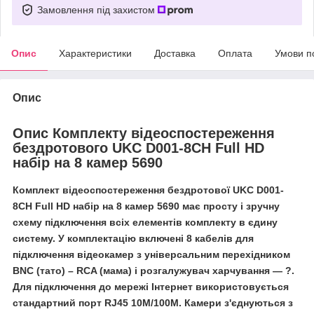
Замовлення під захистом
Опис
Характеристики
Доставка
Оплата
Умови п
Опис
Опис Комплекту відеоспостереження
бездротового UKC D001-8CH Full HD
набір на 8 камер 5690
Комплект відеоспостереження бездротової UKC D001-
8CH Full HD набір на 8 камер 5690 має просту і зручну
схему підключення всіх елементів комплекту в єдину
систему. У комплектацію включені 8 кабелів для
підключення відеокамер з універсальним перехідником
BNC (тато) – RCA (мама) і розгалужувач харчування — ?.
Для підключення до мережі Інтернет використовується
стандартний порт RJ45 10M/100M. Камери з'єднуються з