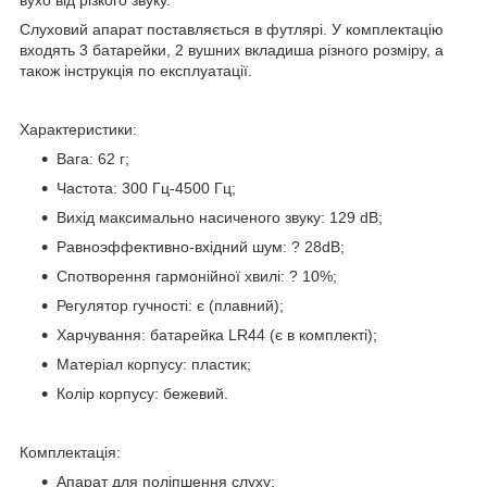
вухо від різкого звуку.
Слуховий апарат поставляється в футлярі. У комплектацію
входять 3 батарейки, 2 вушних вкладиша різного розміру, а
також інструкція по експлуатації.
Характеристики:
Вага: 62 г;
Частота: 300 Гц-4500 Гц;
Вихід максимально насиченого звуку: 129 dB;
Равноэффективно-вхідний шум: ? 28dB;
Спотворення гармонійної хвилі: ? 10%;
Регулятор гучності: є (плавний);
Харчування: батарейка LR44 (є в комплекті);
Матеріал корпусу: пластик;
Колір корпусу: бежевий.
Комплектація:
Апарат для поліпшення слуху;