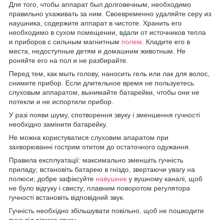
Для того, чтобы аппарат был долговечным, необходимо
правильно ухаживать за ним. Своевременно удаляйте серу из
наушника, содержите аппарат в чистоте. Хранить его
необходимо в сухом помещении, вдали от источников тепла
и приборов с сильным магнитным
полем
. Кладите его в
места, недоступные детям и домашним животным. Не
роняйте его на пол и не разбирайте.
Перед тем, как мыть голову, наносить гель или лак для волос,
снимите прибор. Если длительное время не пользуетесь
слуховым аппаратом, вынимайте батарейки, чтобы они не
потекли и не испортили прибор.
У разі появи шуму, спотворення звуку і зменшення гучності
необхідно замінити батарейку.
Не можна користуватися слуховим апаратом при
захворюванні гострим отитом до остаточного одужання.
Правила експлуатації: максимально зменшіть гучність
приладу; встановіть батарею в гніздо, звертаючи увагу на
полюси; добре зафіксуйте
навушник
у вушному каналі, щоб
не було відгуку і свисту; плавним поворотом регулятора
гучності встановіть відповідний звук.
Гучність необхідно збільшувати повільно, щоб не пошкодити