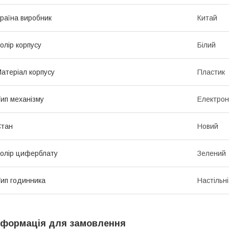
раїна виробник
Китай
олір корпусу
Білий
атеріал корпусу
Пластик
ип механізму
Електро
Стан
Новий
олір циферблату
Зелений
ип годинника
Настільні
нформація для замовлення