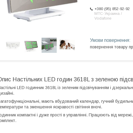
+380 (95) 852-92-92
МТС-Украина /
Vodafone
повернення товару п
Опис Настільних LED годин 3618L з зеленою підсв
астільні LED годинник 3618L із зеленим підсвічуванням і дзеркаль
изайні.
агатофункціональні, мають вбудований календар, гучний будильни
емператури та зменшення яскравості світіння вночі.
одинник компактні і дуже прості в управлінні. Працюють від мереж
омплект.