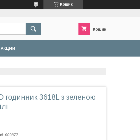
Кошик
Кошик
АКЦИИ
D годинник 3618L з зеленою
ілі
од:
009877