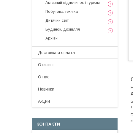
Активний відпочинок і туризм
Побутова техніка
Дитячий світ
Будинок, дозвілля
Архівні
Доставка и оплата
Отзывы
О нас
Н
Новинки
д
Б
Акции
т
Г
к
КОНТАКТИ