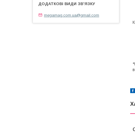
megamag.com.ua@gmail.com
К
*
в
Х