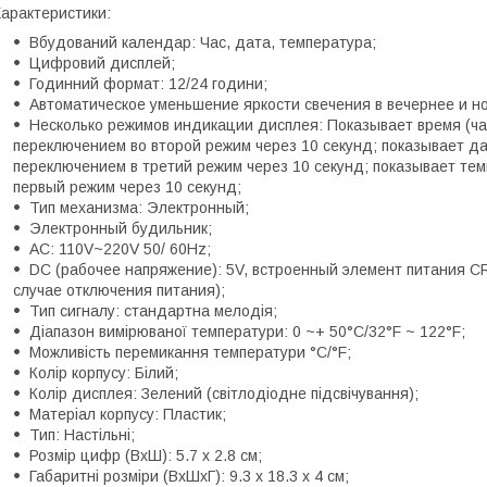
арактеристики:
Вбудований календар: Час, дата, температура;
Цифровий дисплей;
Годинний формат: 12/24 години;
Автоматическое уменьшение яркости свечения в вечернее и ноч
Несколько режимов индикации дисплея: Показывает время (ча
переключением во второй режим через 10 секунд; показывает да
переключением в третий режим через 10 секунд; показывает те
первый режим через 10 секунд;
Тип механизма: Электронный;
Электронный будильник;
AC: 110V~220V 50/ 60Hz;
DC (рабочее напряжение): 5V, встроенный элемент питания 
случае отключения питания);
Тип сигналу: стандартна мелодія;
Діапазон вимірюваної температури: 0 ~+ 50°С/32°F ~ 122°F;
Можливість перемикання температури °С/°F;
Колір корпусу: Білий;
Колір дисплея: Зелений (світлодіодне підсвічування);
Матеріал корпусу: Пластик;
Тип: Настільні;
Розмір цифр (ВхШ): 5.7 х 2.8 см;
Габаритні розміри (ВхШхГ): 9.3 х 18.3 х 4 см;