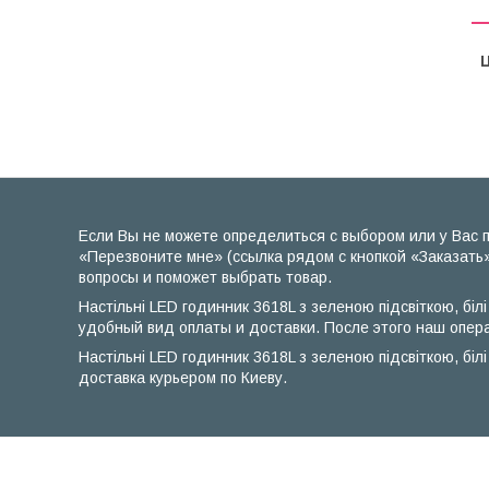
Ц
Если Вы не можете определиться с выбором или у Вас по
«Перезвоните мне» (ссылка рядом с кнопкой «Заказать»
вопросы и поможет выбрать товар.
Настільні LED годинник 3618L з зеленою підсвіткою, бі
удобный вид оплаты и доставки. После этого наш опера
Настільні LED годинник 3618L з зеленою підсвіткою, б
доставка курьером по Киеву.