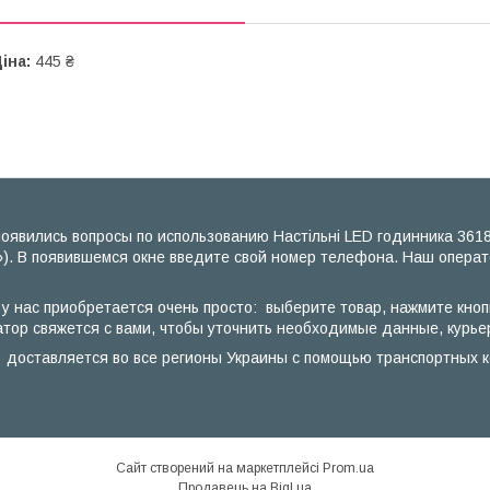
іна:
445 ₴
явились вопросы по использованию Настільні LED годинника 3618L 
). В появившемся окне введите свой номер телефона. Наш операто
лі у нас приобретается очень просто: выберите товар, нажмите кно
тор свяжется с вами, чтобы уточнить необходимые данные, курьер
ілі доставляется во все регионы Украины с помощью транспортных 
Сайт створений на маркетплейсі
Prom.ua
Продавець на Bigl.ua