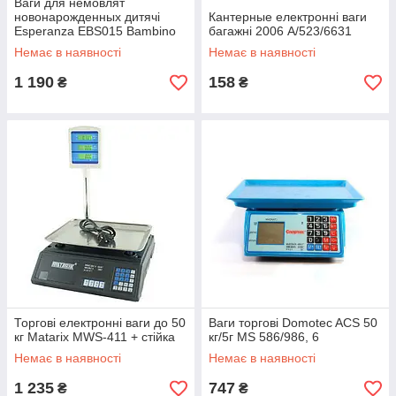
Ваги для немовлят
новонарожденных дитячі
Кантерные електронні ваги
Esperanza EBS015 Bambino
багажні 2006 А/523/6631
Немає в наявності
Немає в наявності
1 190
158
₴
₴
Торгові електронні ваги до 50
Ваги торгові Domotec ACS 50
кг Matarix MWS-411 + стійка
кг/5г MS 586/986, 6
Немає в наявності
Немає в наявності
1 235
747
₴
₴