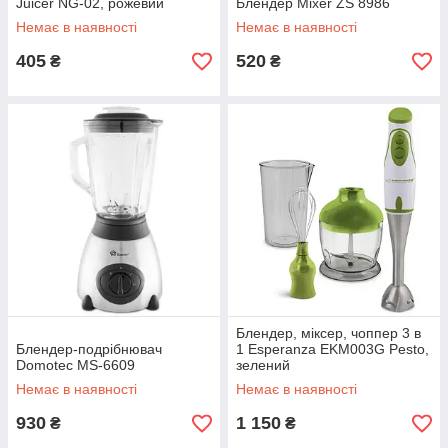
Juicer NG-02, рожевий
Блендер Mixer ZS 8986
Немає в наявності
Немає в наявності
405
520
₴
₴
Блендер, міксер, чоппер 3 в
Блендер-подрібнювач
1 Esperanza EKM003G Pesto,
Domotec MS-6609
зелений
Немає в наявності
Немає в наявності
930
1 150
₴
₴