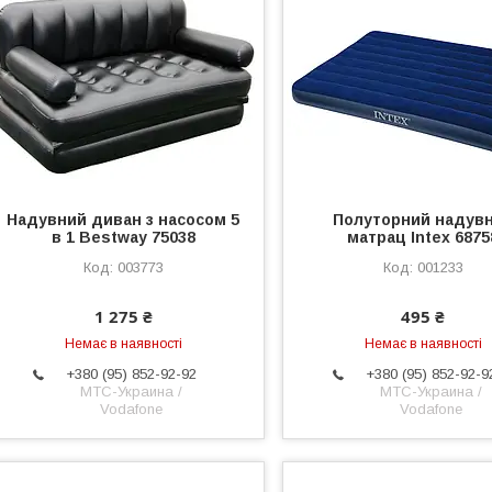
Надувний диван з насосом 5
Полуторний надув
в 1 Bestway 75038
матрац Intex 6875
003773
001233
1 275 ₴
495 ₴
Немає в наявності
Немає в наявності
+380 (95) 852-92-92
+380 (95) 852-92-9
МТС-Украина /
МТС-Украина /
Vodafone
Vodafone