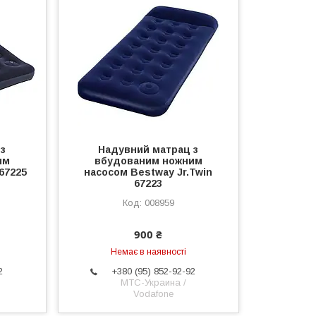
 з
Надувний матрац з
им
вбудованим ножним
67225
насосом Bestway Jr.Twin
67223
008959
900 ₴
Немає в наявності
2
+380 (95) 852-92-92
МТС-Украина /
Vodafone