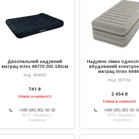
Двоспальний надувний
Надувне ліжко однос
матрац Intex 66770 203-183см
вбудований електро
матрац Intex 6444
004630
007163
741 ₴
2 454 ₴
Немає в наявності
Немає в наявності
+380 (95) 852-92-92
+380 (95) 852-92-9
МТС-Украина /
МТС-Украина /
Vodafone
Vodafone