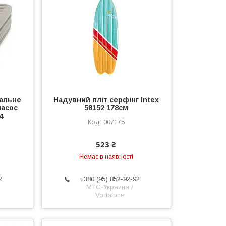
пальне
Надувний пліт серфінг Intex
насос
58152 178см
4
007175
523 ₴
Немає в наявності
2
+380 (95) 852-92-92
МТС-Украина /
Vodafone