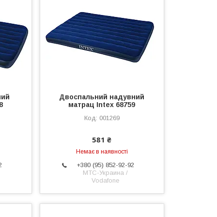
ний
Двоспальний надувний
8
матрац Intex 68759
001269
581 ₴
Немає в наявності
2
+380 (95) 852-92-92
МТС-Украина /
Vodafone