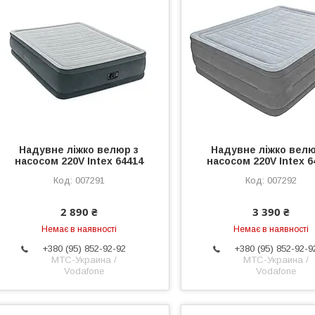
Надувне ліжко велюр з
Надувне ліжко велю
насосом 220V Intex 64414
насосом 220V Intex 6
007291
007292
2 890 ₴
3 390 ₴
Немає в наявності
Немає в наявності
+380 (95) 852-92-92
+380 (95) 852-92-9
МТС-Украина /
МТС-Украина /
Vodafone
Vodafone