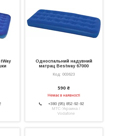
stWay
Односпальний надувний
шки
матрац Bestway 67000
003623
590 ₴
Немає в наявності
2
+380 (95) 852-92-92
МТС-Украина /
Vodafone