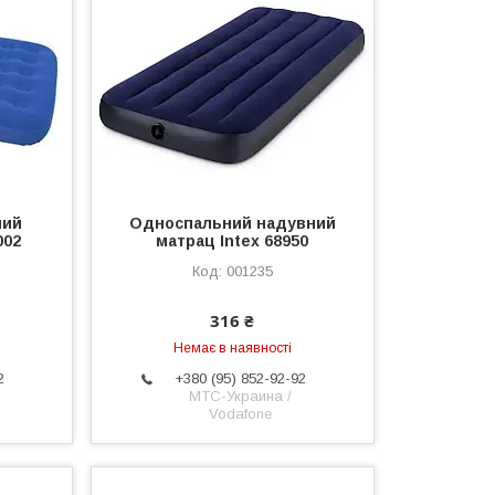
ний
Односпальний надувний
002
матрац Intex 68950
001235
316 ₴
Немає в наявності
2
+380 (95) 852-92-92
МТС-Украина /
Vodafone