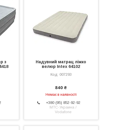
р з
Надувний матрац ліжко
4418
велюр Intex 64102
007293
840 ₴
Немає в наявності
2
+380 (95) 852-92-92
МТС-Украина /
Vodafone