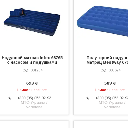
Надувной матрас Intex 68765
Полуторний надув
с насосом и подушками
матрац Bestway 67
001234
003624
693 ₴
589 ₴
Немає в наявності
Немає в наявності
+380 (95) 852-92-92
+380 (95) 852-92-9
МТС-Украина /
МТС-Украина /
Vodafone
Vodafone