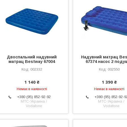
Двоспальний надувний
Надувний матрац Be
матрац Bestway 67004
67374 насос 2 поду
002332
002550
1 140 ₴
1 390 ₴
Немає в наявності
Немає в наявності
+380 (95) 852-92-92
+380 (95) 852-92-9
МТС-Украина /
МТС-Украина /
Vodafone
Vodafone