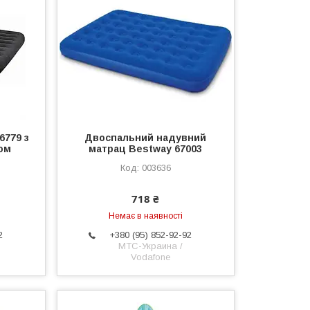
6779 з
Двоспальний надувний
ом
матрац Bestway 67003
003636
718 ₴
Немає в наявності
2
+380 (95) 852-92-92
МТС-Украина /
Vodafone