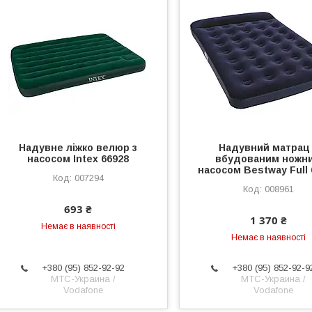
Надувне ліжко велюр з
Надувний матрац
насосом Intex 66928
вбудованим ножн
насосом Bestway Full 
007294
008961
693 ₴
1 370 ₴
Немає в наявності
Немає в наявності
+380 (95) 852-92-92
+380 (95) 852-92-9
МТС-Украина /
МТС-Украина /
Vodafone
Vodafone