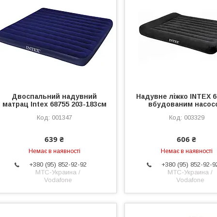
Двоспальний надувний
Надувне ліжко INTEX 6
матрац Intex 68755 203-183см
вбудованим насос
001347
003329
639 ₴
606 ₴
Немає в наявності
Немає в наявності
+380 (95) 852-92-92
+380 (95) 852-92-9
МТС-Украина /
МТС-Украина /
Vodafone
Vodafone